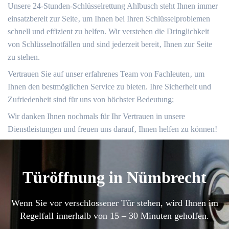
Unsere 24-Stunden-Schlüsselrettung Ahlbusch steht Ihnen immer
einsatzbereit zur Seite‚ um Ihnen bei Ihren Schlüsselproblemen
schnell und effizient zu helfen.​ Wir verstehen die Dringlichkeit
von Schlüsselnotfällen und sind jederzeit bereit‚ Ihnen zur Seite
zu stehen.​
Vertrauen Sie auf unser erfahrenes Team von Fachleuten‚ um
Ihnen den bestmöglichen Service zu bieten.​ Ihre Sicherheit und
Zufriedenheit sind für uns von höchster Bedeutung;
Wir danken Ihnen nochmals für Ihr Vertrauen in unsere
Dienstleistungen und freuen uns darauf‚ Ihnen helfen zu können!​
Türöffnung in Nümbrecht
Wenn Sie vor verschlossener Tür stehen, wird Ihnen im
Regelfall innerhalb von 15 – 30 Minuten geholfen.