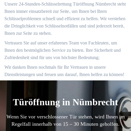
Unsere 24-Stunden-Schlüsselrettung Türöffnung Nümbrecht steht
Ihnen immer einsatzbereit zur Seite‚ um Ihnen bei Ihren
Schlüsselproblemen schnell und effizient zu helfen.​ Wir verstehen
die Dringlichkeit von Schlüsselnotfällen und sind jederzeit bereit‚
Ihnen zur Seite zu stehen.​
Vertrauen Sie auf unser erfahrenes Team von Fachleuten‚ um
Ihnen den bestmöglichen Service zu bieten.​ Ihre Sicherheit und
Zufriedenheit sind für uns von höchster Bedeutung;
Wir danken Ihnen nochmals für Ihr Vertrauen in unsere
Dienstleistungen und freuen uns darauf‚ Ihnen helfen zu können!​
Türöffnung in Nümbrecht
Wenn Sie vor verschlossener Tür stehen, wird Ihnen im
Regelfall innerhalb von 15 – 30 Minuten geholfen.